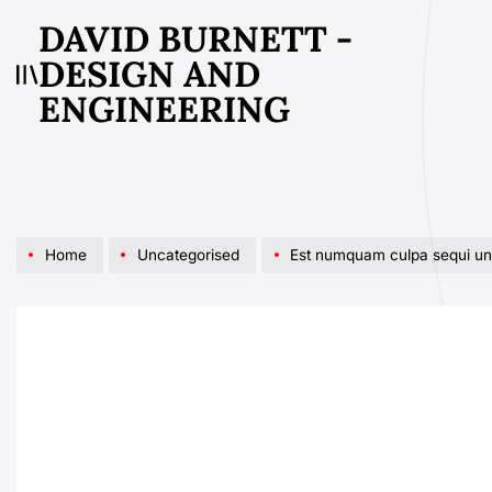
Skip
DAVID BURNETT -
to
DESIGN AND
content
ENGINEERING
Home
Uncategorised
Est numquam culpa sequi u