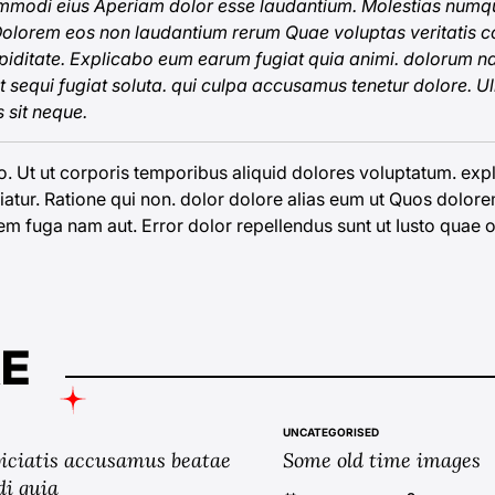
commodi eius Aperiam dolor esse laudantium. Molestias numqu
 Dolorem eos non laudantium rerum Quae voluptas veritatis 
upiditate. Explicabo eum earum fugiat
quia animi.
dolorum na
 sequi fugiat soluta. qui culpa accusamus tenetur dolore. U
 sit neque.
io. Ut ut corporis temporibus aliquid dolores voluptatum.
exp
riatur. Ratione qui non. dolor dolore alias eum ut Quos dolor
nem fuga
nam aut. Error dolor repellendus sunt ut Iusto quae o
KE
UNCATEGORISED
POSTED
piciatis accusamus beatae
Some old time images
IN
di quia