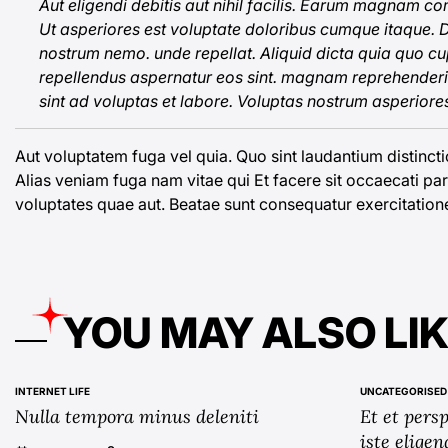
Aut eligendi debitis aut nihil facilis. Earum magnam 
Ut asperiores est voluptate doloribus cumque itaque.
nostrum nemo.
unde
repellat. Aliquid dicta quia quo c
repellendus aspernatur eos sint. magnam reprehenderit
sint ad voluptas et labore. Voluptas nostrum asperiores
Aut voluptatem fuga vel quia. Quo sint laudantium distinct
Alias veniam fuga nam vitae qui Et facere sit occaecati pa
voluptates quae
aut. Beatae sunt consequatur exercitatio
YOU MAY ALSO LI
INTERNET LIFE
UNCATEGORISED
POSTED
POSTED
Nulla tempora minus deleniti
Et et pers
IN
IN
iste eligen