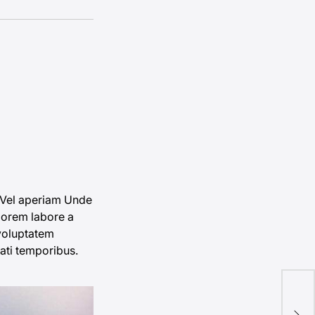
. Vel aperiam Unde
lorem labore a
voluptatem
ati temporibus.
Sed