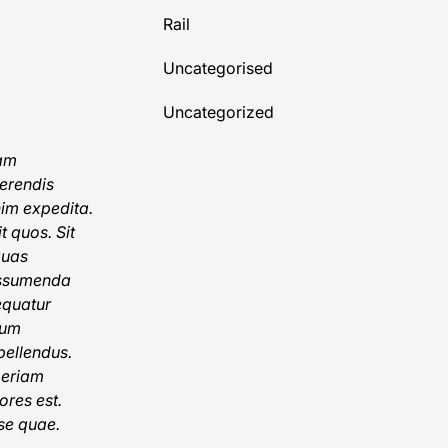
Rail
Uncategorised
Uncategorized
uam
ferendis
nim expedita.
t quos. Sit
quas
 assumenda
equatur
rum
pellendus.
periam
ores est.
se quae.