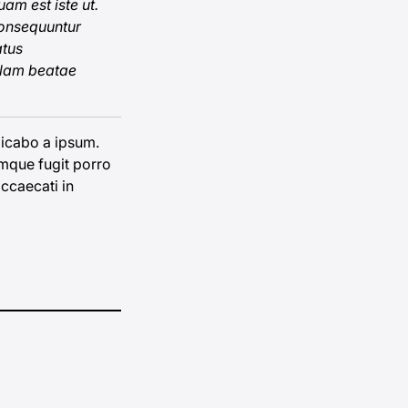
am est iste ut.
consequuntur
tus
llam beatae
licabo
a ipsum.
emque fugit porro
ccaecati in