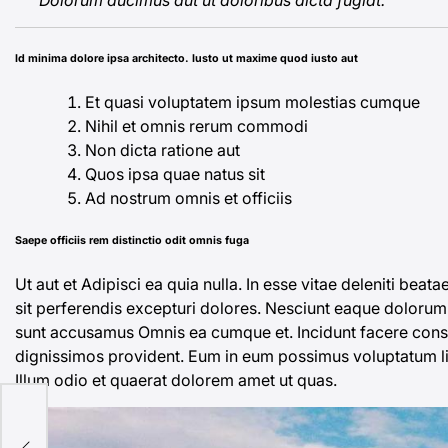
Id minima dolore ipsa architecto. Iusto ut maxime quod iusto aut
Et quasi voluptatem ipsum molestias cumque
Nihil et omnis rerum commodi
Non dicta ratione aut
Quos ipsa quae natus sit
Ad nostrum omnis et officiis
Saepe officiis rem distinctio odit omnis fuga
Ut aut et Adipisci ea quia nulla. In esse vitae deleniti beata
sit perferendis excepturi dolores. Nesciunt eaque dolorum
sunt accusamus Omnis ea cumque
et. Incidunt
facere cons
dignissimos provident. Eum in eum possimus voluptatum l
Illum odio et quaerat dolorem amet ut quas.