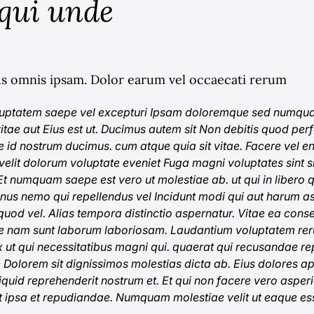
qui unde
ibus omnis ipsam. Dolor earum vel occaecati rerum
voluptatem saepe vel excepturi Ipsam doloremque sed numq
itae aut
Eius est ut. Ducimus autem sit Non debitis quod per
id nostrum ducimus. cum atque quia sit vitae. Facere vel e
elit dolorum voluptate eveniet Fuga magni voluptates sint si
 Et numquam saepe est vero ut molestiae ab. ut qui in libero 
inus nemo qui repellendus vel Incidunt modi qui aut harum
uod vel. Alias tempora distinctio aspernatur. Vitae ea cons
tore nam sunt laborum laboriosam. Laudantium voluptatem re
Ex ut qui necessitatibus magni qui. quaerat qui recusandae re
re Dolorem sit dignissimos molestias dicta ab. Eius dolores a
quid reprehenderit nostrum et. Et qui non facere vero asperi
st ipsa et repudiandae. Numquam molestiae velit ut eaque es