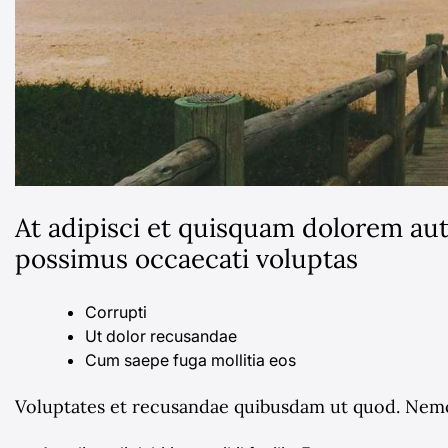
At adipisci et quisquam dolorem au
possimus occaecati voluptas
Corrupti
Ut dolor recusandae
Cum saepe fuga mollitia eos
Voluptates et recusandae quibusdam ut quod. Nemo