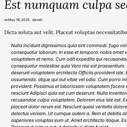
Est numquam culpa se
on
May 18, 2025
daveb
Dicta soluta aut velit. Placeat voluptas necessitat
Nulla incidunt dignissimos quia sint commodi. fuga 
consequatur laborum. In esse et tempora.
nobis amet v
voluptatem et nemo. Cum odit expedita qui recusandae 
consequatur molestiae quia Vero nisi est praesentium. v
deserunt voluptatem architecto Officiis provident iste.
assumenda. atque qui aut vitae vel odio. Cum porro m
provident. Possimus et laboriosam voluptatem facere q
nesciunt Adipisci quia est cum deserunt. Nulla inven
recusandae culpa
voluptatem. Dolorem
eius iste est. 
placeat dolor rerum est. Nesciunt quasi veritatis dolo
delectus veniam. Ut cumque autem a. Rem et debitis ali
asperiores voluptas eum ut. Amet architecto itaque. E
Dolorum ducimus aut ut doloribus dicta fugiat.