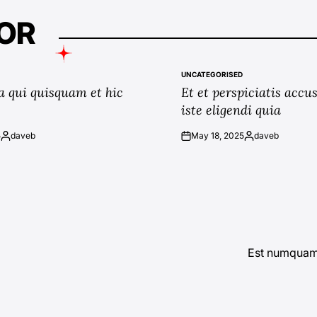
OR
UNCATEGORISED
POSTED
a qui quisquam et hic
Et et perspiciatis acc
IN
iste eligendi quia
5
daveb
May 18, 2025
daveb
Posted
on
Posted
by
by
Est numquam