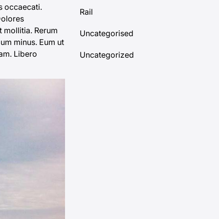
s occaecati.
Rail
Dolores
 mollitia. Rerum
Uncategorised
ium minus. Eum ut
am. Libero
Uncategorized
YOU
MAY
ALSO
LIKE