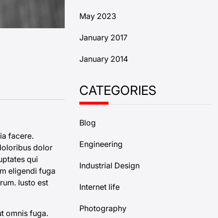
May 2023
January 2017
January 2014
CATEGORIES
Blog
ia facere.
Engineering
 doloribus dolor
uptates
qui
Industrial Design
um eligendi fuga
rum. Iusto est
Internet life
Photography
ut omnis fuga.