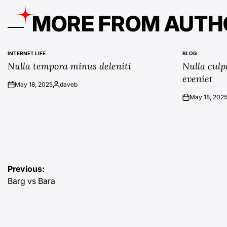
MORE FROM AUTH
INTERNET LIFE
BLOG
POSTED
POSTED
Nulla tempora minus deleniti
Nulla culp
IN
IN
eveniet
May 18, 2025
daveb
on
Posted
May 18, 202
by
on
Post
Previous:
Barg vs Bara
navigation