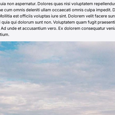
 quia non aspernatur. Dolores quas nisi voluptatem repellendu
iae cum omnis deleniti ullam occaecati omnis culpa impedit. 
ia est officiis voluptas iure sint. Dolorem velit facere sunt
 quia qui dolorum sunt non. Voluptatem quam fugit praesent
m. Ad unde et accusantium vero. Ex dolorem consequatur veni
tium.