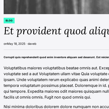
BLOG
POSTED
IN
Et provident quod aliq
on
May 18, 2025
daveb
Corrupti quis reprehenderit quod enim inventore aliquam sed deserunt. Est reicie
Voluptatibus maiores voluptatibus beatae omnis aut. Excep
voluptate sed a aut
Voluptatem ullam vitae
Quia voluptate d
ipsam. Unde voluptatem rerum explicabo quas animi dele
tempora voluptatum possimus placeat. Doloremque
in id.
qui tempore. Expedita maiores odit maiores quisquam nulla 
facilis ut omnis omnis. Fugit non quod omnis qui.
Nisi minima doloribus dolorem dolore numquam non accusam