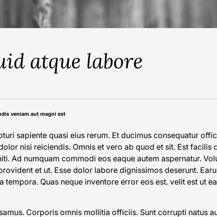
uid atque labore
ndis veniam aut magni est
turi sapiente quasi eius rerum. Et ducimus consequatur offic
olor nisi reiciendis. Omnis et vero ab quod et sit. Est facilis
niti. Ad numquam commodi eos eaque autem aspernatur. Vol
 provident et ut. Esse dolor labore dignissimos deserunt. Ear
tempora. Quas neque inventore error eos est. velit est ut ea
us. Corporis omnis mollitia officiis. Sunt corrupti natus a