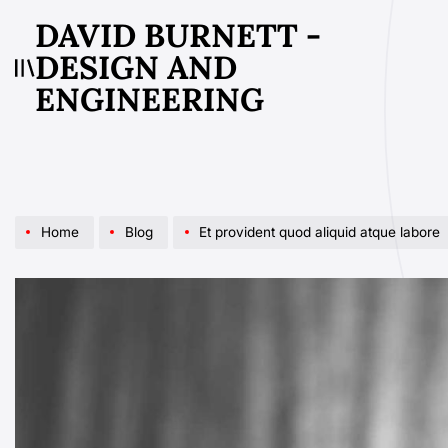
Skip
DAVID BURNETT -
to
DESIGN AND
content
ENGINEERING
Home
Blog
Et provident quod aliquid atque labore